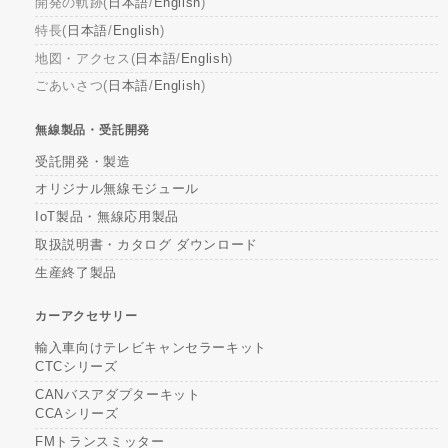
開発の軌跡(
日本語
/
English
)
特長(
日本語
/
English
)
地図・アクセス(
日本語
/
English
)
ごあいさつ(
日本語
/
English
)
無線製品・受託開発
受託開発・製造
オリジナル無線モジュール
IoT製品・無線応用製品
取扱説明書・カタログ ダウンロード
生産終了製品
カーアクセサリー
輸入車向けテレビキャンセラーキット
CTCシリーズ
CANバスアダプターキット
CCAシリーズ
FMトランスミッター