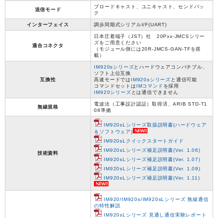
ブロードキャスト、ユニキャスト、センドバッ
送信モード
ク
インターフェイス
調歩同期式シリアルI/F(UART)
日本圧着端子（JST）社 20Pxx-JMCSシリー
ズをご用意ください
適合コネクタ
（モジュール側には20R-JMCS-GAN-TFを搭
載）
IM920sシリーズ
とハードウェアコンパチブル、
ソフト上位互換
互換性
高速モードでは
IM920sシリーズ
と通信可能
コマンドセットは
IMコマンド
を採用
IM920シリーズ
とは通信できません
電波法（工事設計認証）取得済、ARIB STD-T1
無線規格
08準拠
IM920sLシリーズ取扱説明書(ハードウェア
＆ソフトウェア)
IM920sLクイックスタートガイド
IM920sLシリーズ補足説明書(Ver. 1.06)
技術資料
IM920sLシリーズ補足説明書(Ver. 1.07)
IM920sLシリーズ補足説明書(Ver. 1.09)
IM920sLシリーズ補足説明書(Ver. 1.11)
IM920/IM920s/IM920sLシリーズ 無線通信
の特性解説
IM920sLシリーズ 見通し通信実験レポート