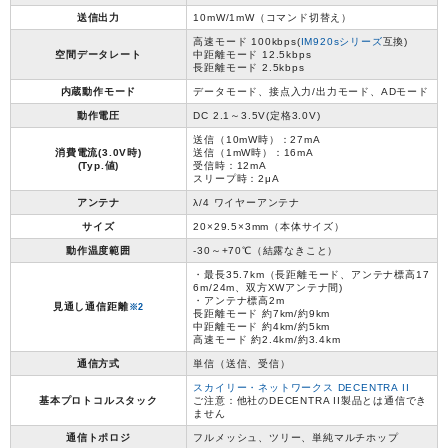
送信出力
10mW/1mW（コマンド切替え）
高速モード 100kbps(
IM920sシリーズ
互換)
空間データレート
中距離モード 12.5kbps
長距離モード 2.5kbps
内蔵動作モード
データモード、接点入力/出力モード、ADモード
動作電圧
DC 2.1～3.5V(定格3.0V)
送信（10mW時）：27mA
消費電流(3.0V時)
送信（1mW時）：16mA
(Typ.値)
受信時：12mA
スリープ時：2μA
アンテナ
λ/4 ワイヤーアンテナ
サイズ
20×29.5×3mm（本体サイズ）
動作温度範囲
-30～+70℃（結露なきこと）
・最長35.7km（長距離モード、アンテナ標高17
6m/24m、双方XWアンテナ間)
・アンテナ標高2m
見通し通信距離
※2
長距離モード 約7km/約9km
中距離モード 約4km/約5km
高速モード 約2.4km/約3.4km
通信方式
単信（送信、受信）
スカイリー・ネットワークス DECENTRA II
基本プロトコルスタック
ご注意：他社のDECENTRA II製品とは通信でき
ません
通信トポロジ
フルメッシュ、ツリー、単純マルチホップ