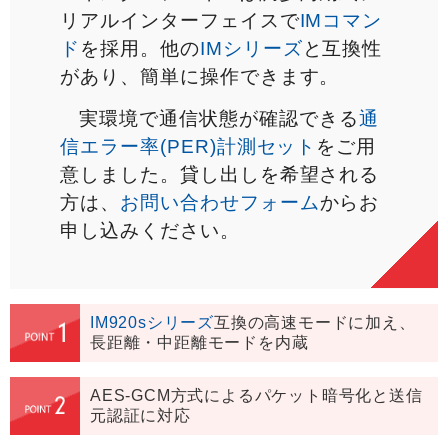
リアルインターフェイスで
IMコマン
ド
を採用。他の
IMシリーズ
と互換性
があり、簡単に操作できます。
実環境で通信状態が確認できる
通
信エラー率(PER)計測セット
をご用
意しました。貸し出しを希望される
方は、
お問い合わせフォーム
からお
申し込みください。
IM920sシリーズ
互換の高速モードに加え、
長距離・中距離モードを内蔵
AES-GCM方式によるパケット暗号化と送信
元認証に対応