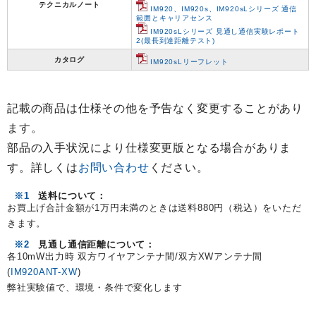
テクニカルノート
IM920、IM920s、IM920sLシリーズ 通信
範囲とキャリアセンス
IM920sLシリーズ 見通し通信実験レポート
2(最長到達距離テスト)
カタログ
IM920sLリーフレット
記載の商品は仕様その他を予告なく変更することがあり
ます。
部品の入手状況により仕様変更版となる場合がありま
す。詳しくは
お問い合わせ
ください。
※1
送料について：
お買上げ合計金額が1万円未満のときは送料880円（税込）をいただ
きます。
※2
見通し通信距離について：
各10mW出力時 双方ワイヤアンテナ間/双方XWアンテナ間
(
IM920ANT-XW
)
弊社実験値で、環境・条件で変化します