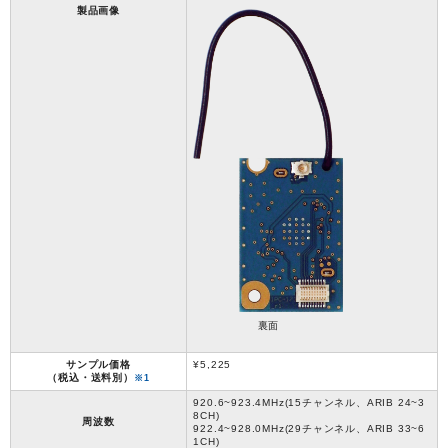
製品画像
裏面
サンプル価格
¥5,225
（税込・送料別）
※1
920.6~923.4MHz(15チャンネル、ARIB 24~3
8CH)
周波数
922.4~928.0MHz(29チャンネル、ARIB 33~6
1CH)