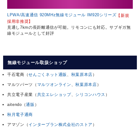
LPWA/高速通信 920MHz無線モジュール IM920シリーズ
【新規
採用非推奨】
見通し7kmの長距離通信が可能。リモコンにも対応。サブギガ無
線モジュールとして好評
無線モジュール取扱ショップ
千石電商（
せんごくネット通販
、
秋葉原本店
）
マルツパーツ（
マルツオンライン
、
秋葉原本店
）
共立電子産業（
共立エレショップ
、
シリコンハウス
）
aitendo（
通販
）
秋月電子通商
アマゾン（
インタープラン株式会社のストア
）