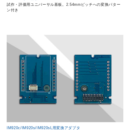
試作・評価用ユニバーサル基板。2.54mmピッチへの変換パター
ン付き
IM920c/IM920s/IM920sL用変換アダプタ