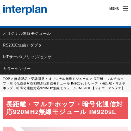
MENU
インタープランについて
オリジナル無線モジュール
無線製品・受託開発
RS232C無線アダプタ
カーアクセサリー
IoTサーバ/ブリッジ/センサ
サポート
カラーセンサー
TOP
>
無線製品・受託開発
>
オリジナル無線モジュール
>
長距離・マルチホッ
採用情報
プ・暗号化通信対応920MHz無線モジュール IM920sLシリーズ
> 長距離・マルチ
ホップ・暗号化通信対応920MHz無線モジュール IM920sL【ワイヤーアンテナ】
長距離・マルチホップ・暗号化通信対
応920MHz無線モジュール IM920sL